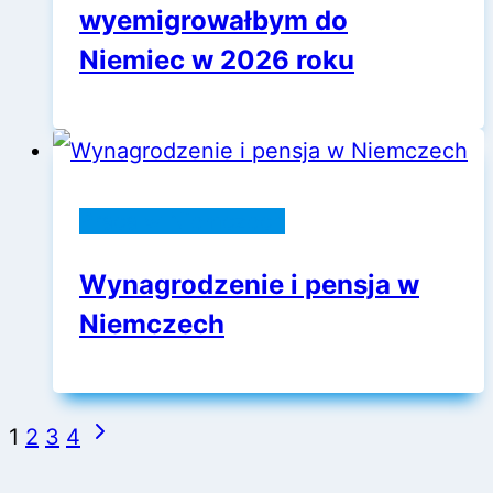
wyemigrowałbym do
Niemiec w 2026 roku
Praca w Niemczech
Wynagrodzenie i pensja w
Niemczech
Nawigacja
Następna
1
2
3
4
strony
strona