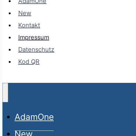
AdamOne
New
Kontakt
Impressum
Datenschutz
Kod QR
AdamOne
New