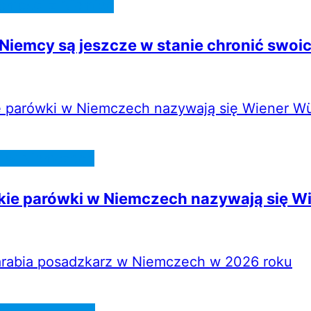
omości z Niemiec
Niemcy są jeszcze w stanie chronić swoi
e w Niemczech
kie parówki w Niemczech nazywają się W