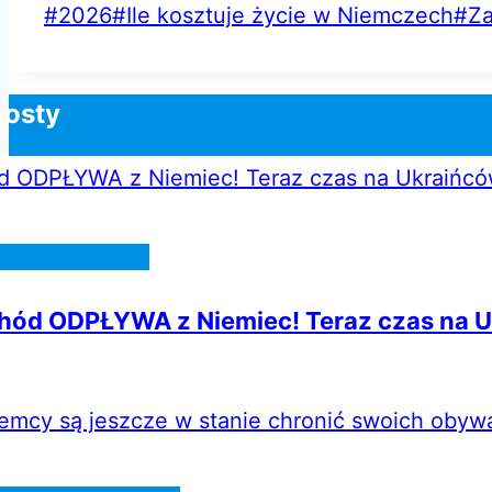
Tagi
#
2026
#
Ile kosztuje życie w Niemczech
#
Za
wpisu:
posty
e w Niemczech
ód ODPŁYWA z Niemiec! Teraz czas na U