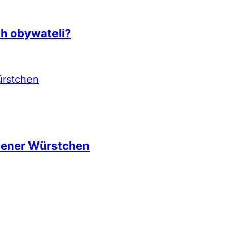
ch obywateli?
iener Würstchen