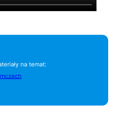
teriały na temat:
emczech