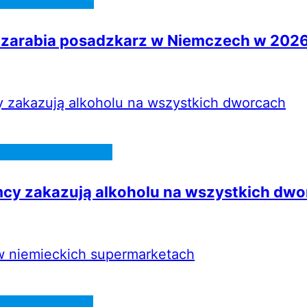
a w Niemczech
 zarabia posadzkarz w Niemczech w 2026
omości z Niemiec
cy zakazują alkoholu na wszystkich dwo
e w Niemczech