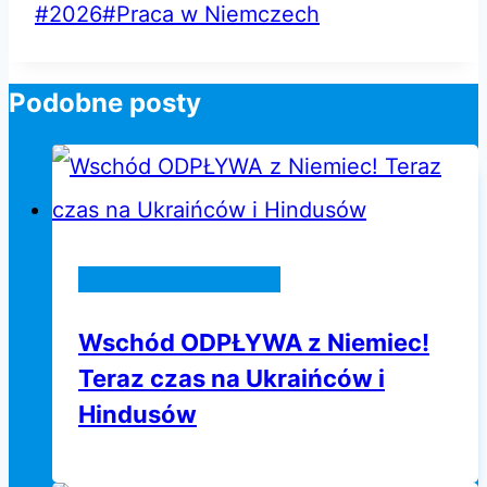
Tagi
#
2026
#
Praca w Niemczech
wpisu:
Podobne posty
Życie w Niemczech
Wschód ODPŁYWA z Niemiec!
Teraz czas na Ukraińców i
Hindusów