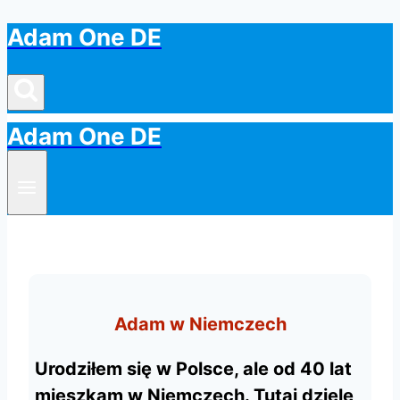
Adam One DE
Przejdź
do
treści
Adam One DE
Adam w Niemczech
Urodziłem się w Polsce, ale od 40 lat
mieszkam w Niemczech. Tutaj dzielę