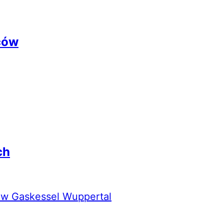
ców
ch