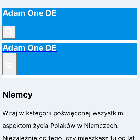
Adam One DE
Przejdź
do
treści
Adam One DE
Niemcy
Witaj w kategorii poświęconej wszystkim
aspektom życia Polaków w Niemczech.
Niezależnie od tego, czy mieszkasz tu od lat,