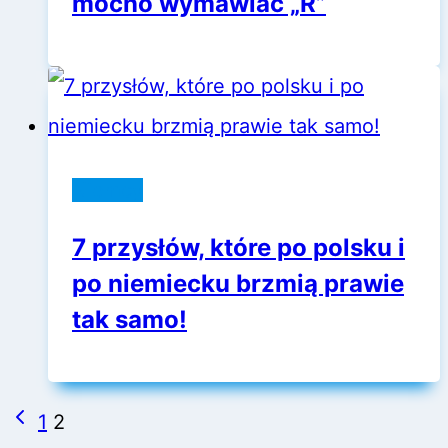
mocno wymawiać „R”
Niemcy
7 przysłów, które po polsku i
po niemiecku brzmią prawie
tak samo!
Nawigacja
Poprzednia
1
2