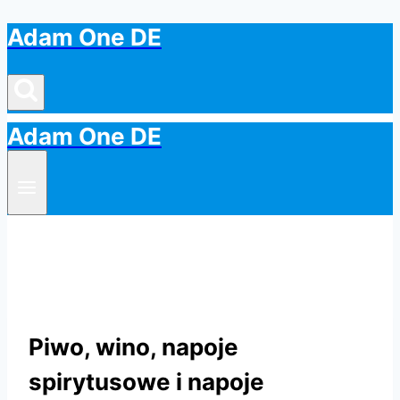
Adam One DE
Przejdź
do
treści
Adam One DE
Piwo, wino, napoje
spirytusowe i napoje