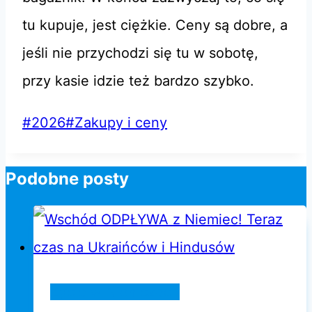
tu kupuje, jest ciężkie. Ceny są dobre, a
jeśli nie przychodzi się tu w sobotę,
przy kasie idzie też bardzo szybko.
Tagi
#
2026
#
Zakupy i ceny
wpisu:
Podobne posty
Życie w Niemczech