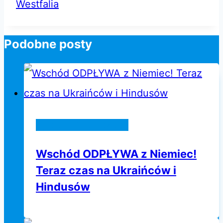
wpisu:
Westfalia
Podobne posty
Życie w Niemczech
Wschód ODPŁYWA z Niemiec!
Teraz czas na Ukraińców i
Hindusów