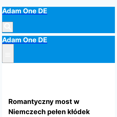
Adam One DE
Przejdź
do
treści
Adam One DE
Romantyczny most w
Niemczech pełen kłódek