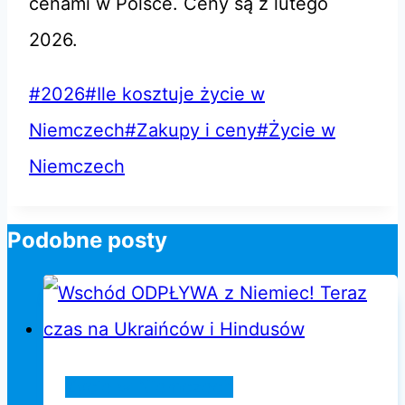
cenami w Polsce. Ceny są z lutego
2026.
Tagi
#
2026
#
Ile kosztuje życie w
wpisu:
Niemczech
#
Zakupy i ceny
#
Życie w
Niemczech
Podobne posty
Życie w Niemczech