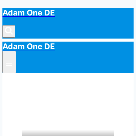
Adam One DE
Przejdź
do
treści
Adam One DE