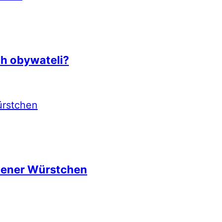
ch obywateli?
iener Würstchen