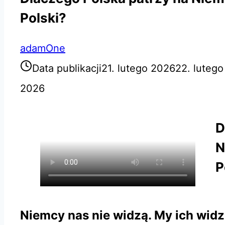
Polski?
adamOne
Data publikacji
21. lutego 2026
22. luteg
2026
D
N
P
Niemcy nas nie widzą. My ich wid