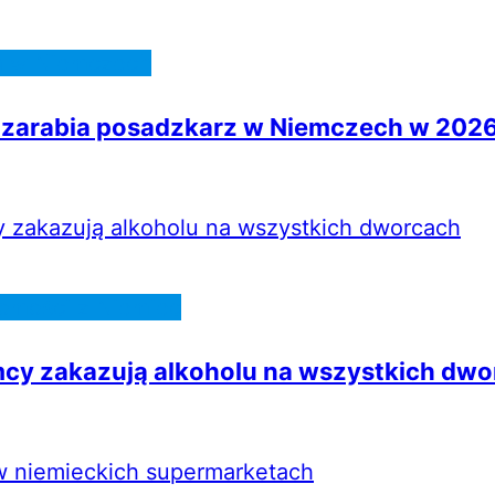
a w Niemczech
 zarabia posadzkarz w Niemczech w 2026
omości z Niemiec
cy zakazują alkoholu na wszystkich dwo