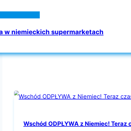
e w Niemczech
 w niemieckich supermarketach
Wschód ODPŁYWA z Niemiec! Teraz c