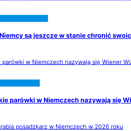
omości z Niemiec
Niemcy są jeszcze w stanie chronić swoi
e w Niemczech
kie parówki w Niemczech nazywają się W